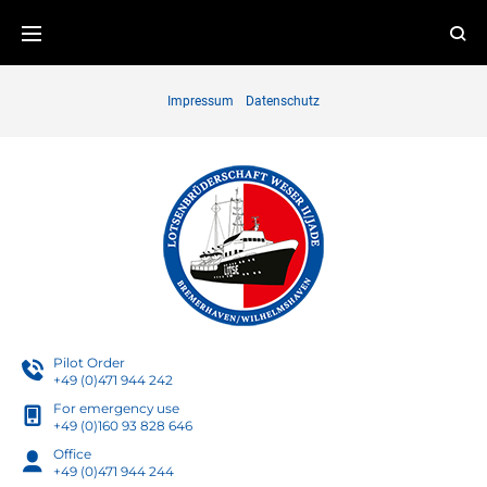
Skip
to
content
Impressum
Datenschutz
Pilot Order
+49 (0)471 944 242
For emergency use
+49 (0)160 93 828 646
Office
+49 (0)471 944 244