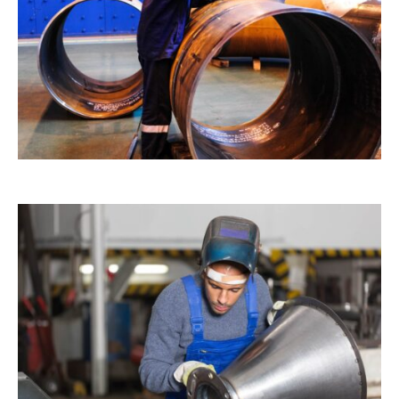
s.
s.