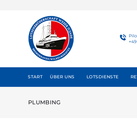
Skip
to
content
Pil
+49
START
ÜBER UNS
LOTSDIENSTE
RE
PLUMBING