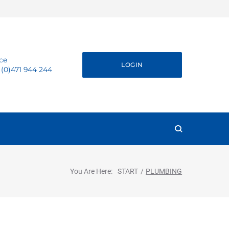
ice
LOGIN
 (0)471 944 244
You Are Here:
START
/
PLUMBING