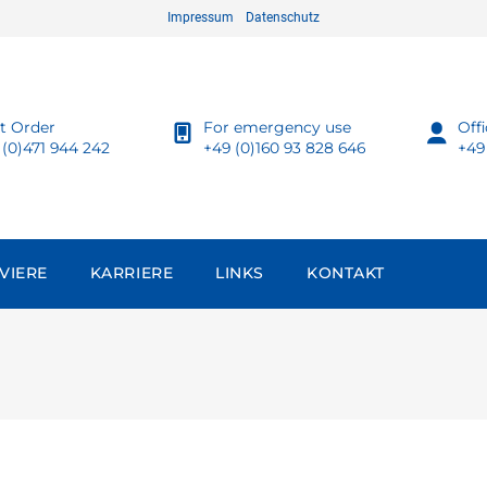
Impressum
Datenschutz
ot Order
For emergency use
Off
 (0)471 944 242
+49 (0)160 93 828 646
+49
VIERE
KARRIERE
LINKS
KONTAKT