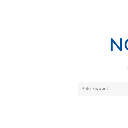
N
Search
for: