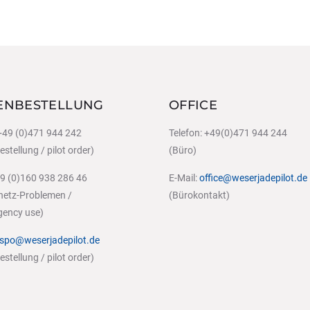
ENBESTELLUNG
OFFICE
 +49 (0)471 944 242
Telefon: +49(0)471 944 244
stellung / pilot order)
(Büro)
49 (0)160 938 286 46
E-Mail:
office@weserjadepilot.de
tnetz-Problemen /
(Bürokontakt)
gency use)
ispo@weserjadepilot.de
stellung / pilot order)