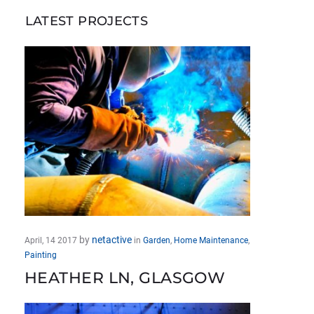
LATEST PROJECTS
by
netactive
April, 14 2017
in
Garden
,
Home Maintenance
,
Painting
HEATHER LN, GLASGOW