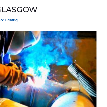
 GLASGOW
nce
,
Painting