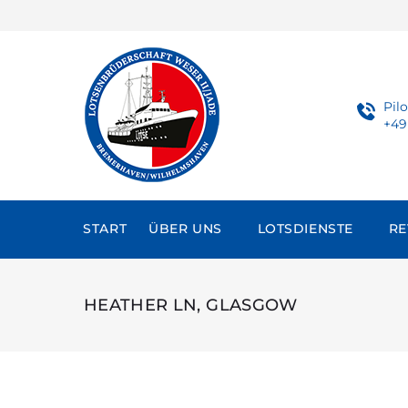
Skip
to
content
Pil
+49
START
ÜBER UNS
LOTSDIENSTE
RE
HEATHER LN, GLASGOW