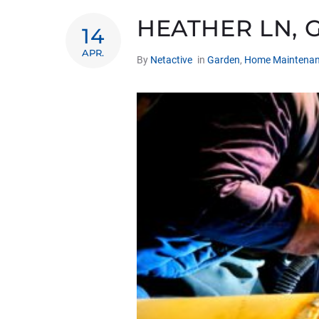
HEATHER LN,
14
APR.
By
Netactive
in
Garden
,
Home Maintena