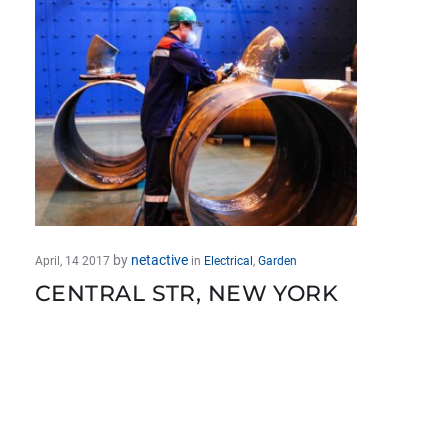
by
netactive
April, 14 2017
in
Electrical
,
Garden
CENTRAL STR, NEW YORK