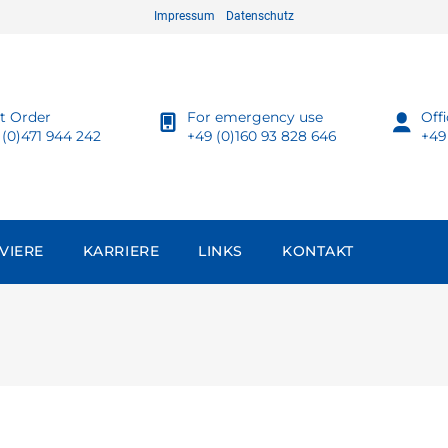
Impressum
Datenschutz
ot Order
For emergency use
Off
 (0)471 944 242
+49 (0)160 93 828 646
+49
VIERE
KARRIERE
LINKS
KONTAKT