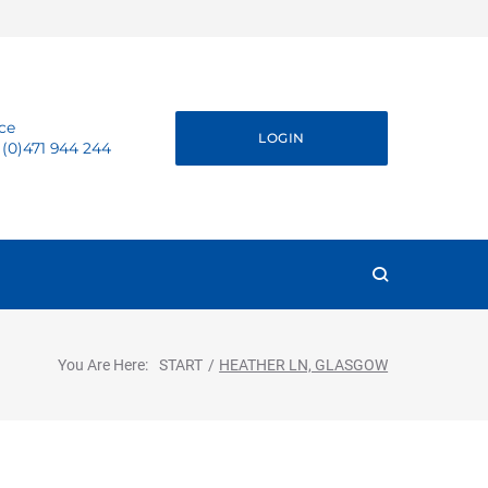
ice
LOGIN
 (0)471 944 244
You Are Here:
START
/
HEATHER LN, GLASGOW