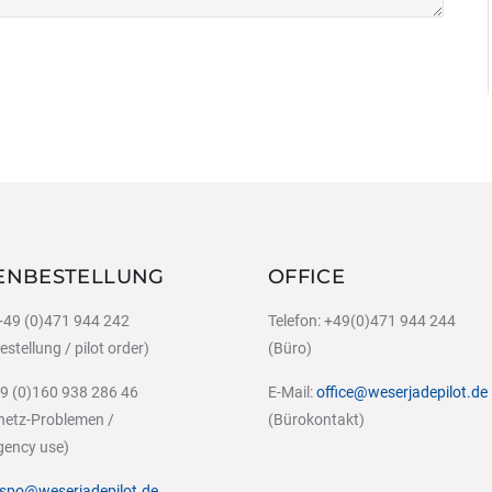
ENBESTELLUNG
OFFICE
 +49 (0)471 944 242
Telefon: +49(0)471 944 244
stellung / pilot order)
(Büro)
49 (0)160 938 286 46
E-Mail:
office@weserjadepilot.de
tnetz-Problemen /
(Bürokontakt)
gency use)
ispo@weserjadepilot.de